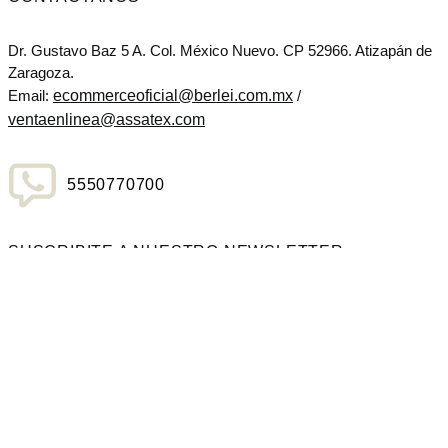
Dr. Gustavo Baz 5 A. Col. México Nuevo. CP 52966. Atizapán de
Zaragoza.
ecommerceoficial@berlei.com.mx
Email:
/
ventaenlinea@assatex.com
5550770700
SUSCRIBITE A NUESTRO NEWSLETTER
SUSCRIBIRSE