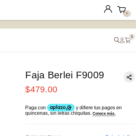
0
0
Faja Berlei F9009
$
479
.
00