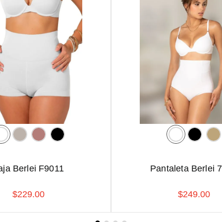
aja Berlei F9011
Pantaleta Berlei 
$
229
.
00
$
249
.
00