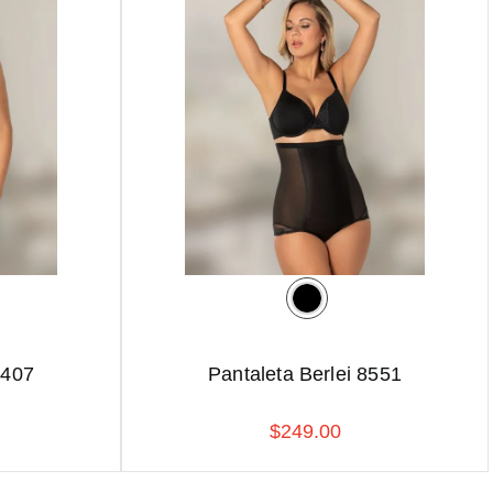
7407
Pantaleta Berlei 8551
$
249
.
00