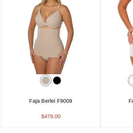
Faja Berlei F9009
F
$
479
.
00