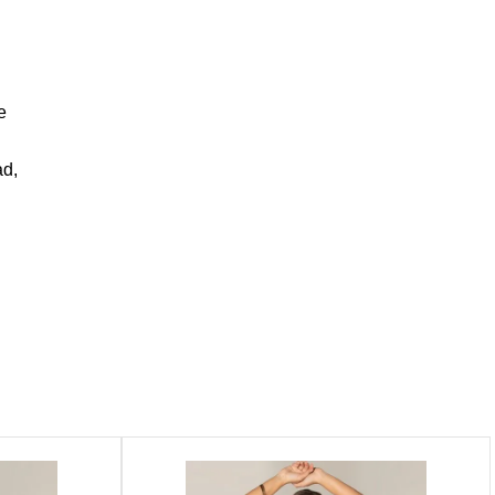
e
ad,