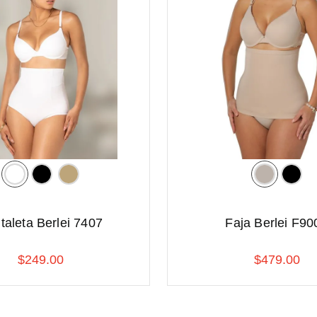
taleta Berlei 7407
Faja Berlei F90
$
249
.
00
$
479
.
00