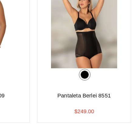
09
Pantaleta Berlei 8551
$
249
.
00